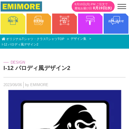
8月10日(月) PM ご注文で
8月19日(水)
最短お届け日
商品一覧
注文方法
デザイン
プリント
お問い合わせ
デザイン集
オリジナルTシャツ・クラスTシャツTOP
I-12 パロディ風デザイン2
DESIGN
I-12 パロディ風デザイン2
2023/06/06
by EMIMORE