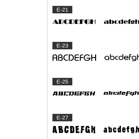
E-21
E-23
E-25
E-27