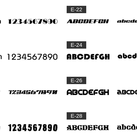
E-22
E-24
E-26
E-28