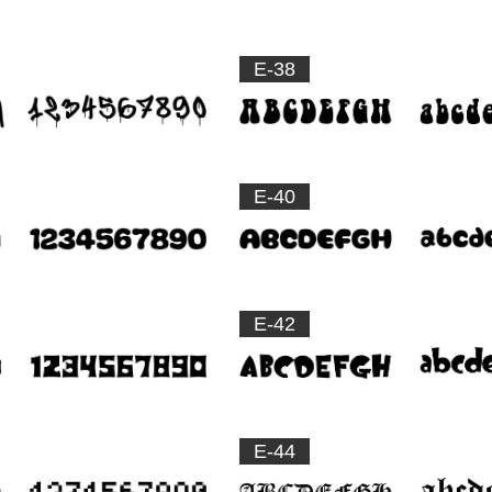
E-38
E-40
E-42
E-44