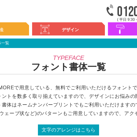
012
( 平日 9:30 -
法
デザイン
体一覧
デザイン集
書体一覧
カラフルプリ
カラフルカス
シンプルプリ
刺繍
ネーム・ナン
背ネーム・ナ
フォント書体一覧
IMOREで用意している、無料でご利用いただけるフォント
ォントを数多く取り揃えていますので、デザインにお悩みの
ト書体はネームナンバープリントでもご利用いただけますの
やウェーブ状など)のパターンもご用意していますので、アク
文字のアレンジはこちら