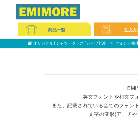
商品一覧
注文方
オリジナルTシャツ・クラスTシャツTOP
フォント書
コットンTシャツ
ドライ・スポーツ
ポロシャツ
スウェット・パーカー
ブルゾン
パンツ
コットンバッグ
不織布
ミニタオル
マフラータオル
フェイスタオル
ビブス
キャップ
無地アイテム
イベントグッズ
ご注文の流れ
WEBサイトの注文方法
お支払い方法について
料金について
サービス特集
よくある質問
EM
英文フォントや和文フ
また、記載されている全てのフォン
文字の変形(アーチ