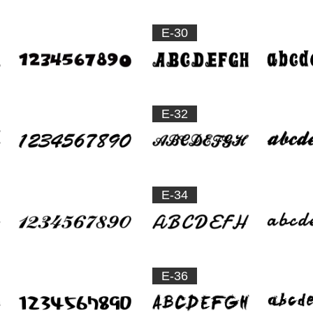
E-30
E-32
E-34
E-36