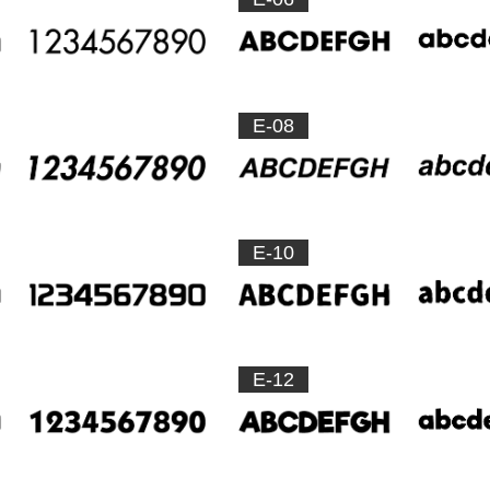
E-08
E-10
E-12