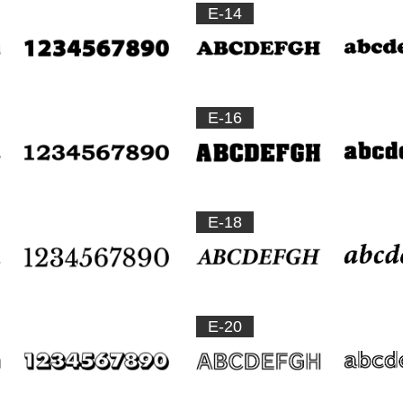
E-14
E-16
E-18
E-20