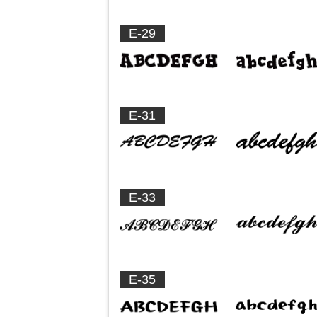
E-29
E-31
E-33
E-35