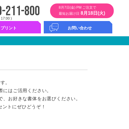
0-211-800
8月7日(金) PM ご注文で
8月18日(火)
最短お届け日
 17:00 )
プリント
お問い合わせ
ント
タムプリント
ント
バープリント
ンバー
お問い合わせフォーム
コンシェルサービス
カタログ無料請求
です。
際にはご活用ください。
で、お好きな書体をお選びください。
セントにぜひどうぞ！