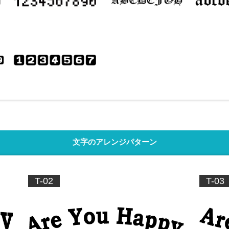
(大文字のみ対応可)
E-47
N-02
文字のアレンジパターン
T-02
T-03
E-49
N-04