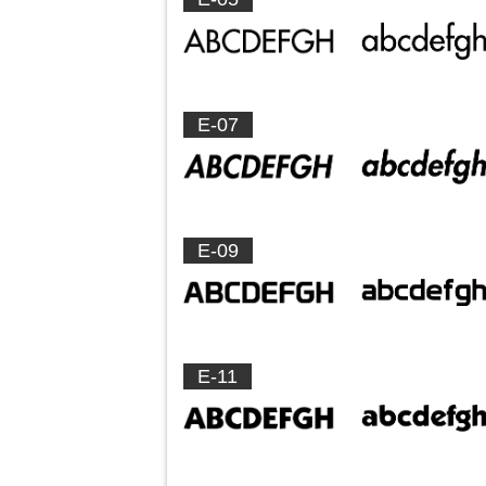
E-07
E-09
E-11