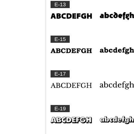
E-13
E-15
E-17
E-19