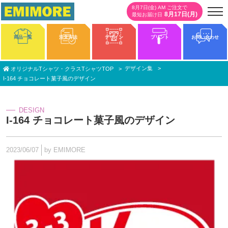
8月7日(金) AM ご注文で
8月17日(月)
最短お届け日
商品一覧
注文方法
デザイン
プリント
お問い合わせ
デザイン集
オリジナルTシャツ・クラスTシャツTOP
I-164 チョコレート菓子風のデザイン
DESIGN
I-164 チョコレート菓子風のデザイン
2023/06/07
by EMIMORE