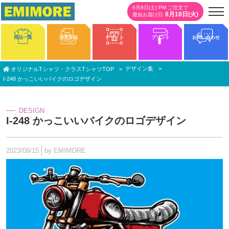
8月8日(土) PM ご注文で
8月18日(火)
最短お届け日
商品一覧
注文方法
デザイン
プリント
お問い合わせ
デザイン集
オリジナルTシャツ・クラスTシャツTOP
I-248 かっこいいバイクのロゴデザイン
DESIGN
I-248 かっこいいバイクのロゴデザイン
2023/09/15
by EMIMORE