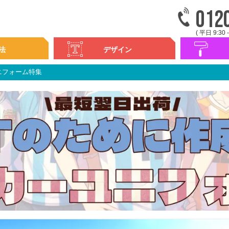
012
( 平日 9:30 -
法
デザイン
ニフォーム特集
デザイン集
書体一覧
カラフルプリ
カラフルカス
シンプルプリ
刺繍
ネーム・ナン
背ネーム・ナ