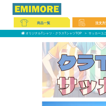
商品一覧
注文方
オリジナルTシャツ・クラスTシャツTOP
サッカーユ
コットンTシャツ
ドライ・スポーツ
ポロシャツ
スウェット・パーカー
ブルゾン
パンツ
コットンバッグ
不織布
ミニタオル
マフラータオル
フェイスタオル
ビブス
キャップ
無地アイテム
イベントグッズ
ご注文の流れ
WEBサイトの注文方法
お支払い方法について
料金について
サービス特集
よくある質問