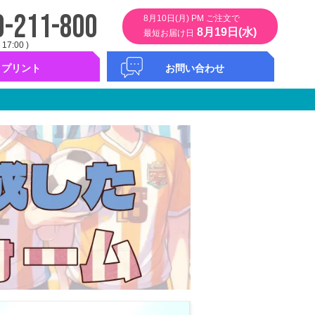
0-211-800
8月10日(月) PM ご注文で
8月19日(水)
最短お届け日
 17:00 )
プリント
お問い合わせ
ント
タムプリント
ント
バープリント
ンバー
お問い合わせフォーム
コンシェルサービス
カタログ無料請求