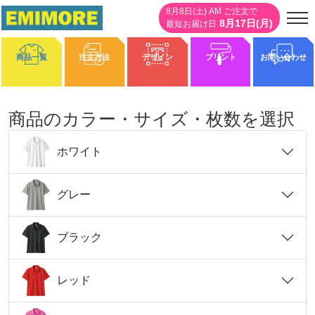
8月8日(土) AM ご注文で
8月17日(月)
最短お届け日
商品一覧
注文方法
デザイン
プリント
お問い合わせ
商品のカラー・サイズ・枚数を選択
0%
ホワイト
グレー
ブラック
レッド