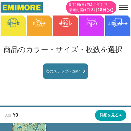
8月9日(日) PM ご注文で
8月18日(火)
最短お届け日
商品一覧
注文方法
デザイン
プリント
お問い合わせ
商品のカラー・サイズ・枚数を選択
0%
次のステップへ進む
¥0
詳細を見る
合計