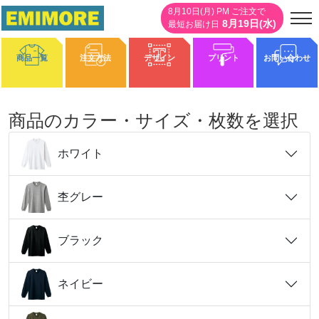
8月10日(月) PM ご注文で
8月19日(水)
最短お届け日
商品一覧
注文方法
デザイン
プリント
お問い合わせ
商品のカラー・サイズ・枚数を選択
0%
ホワイト
杢グレー
ブラック
ネイビー