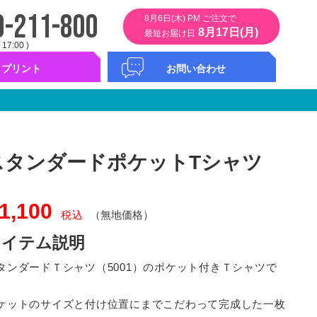
0-211-800
8月6日(木) PM ご注文で
8月17日(月)
最短お届け日
 17:00 )
プリント
お問い合わせ
ント
タムプリント
ント
バープリント
ンバー
お問い合わせフォーム
コンシェルサービス
カタログ無料請求
スタンダードポケットTシャツ
1,100
税込
（無地価格）
アイテム説明
タンダードＴシャツ（5001）のポケット付きＴシャツで
。
ケットのサイズと付け位置にまでこだわって完成した一枚