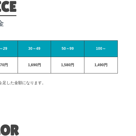
ICE
金
～29
30～49
50～99
100～
070円
1,690円
1,580円
1,490円
を足した金額になります。
LOR