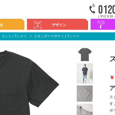
012
( 平日 9:30 -
法
デザイン
コットンTシャツ
スタンダードポケットTシャツ
デザイン集
書体一覧
カラフルプリ
カラフルカス
シンプルプリ
刺繍
ネーム・ナン
背ネーム・ナ
￥
ス
す
ポ