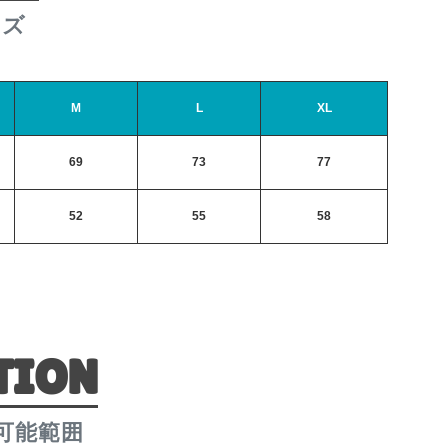
イズ
M
L
XL
69
73
77
52
55
58
TION
可能範囲