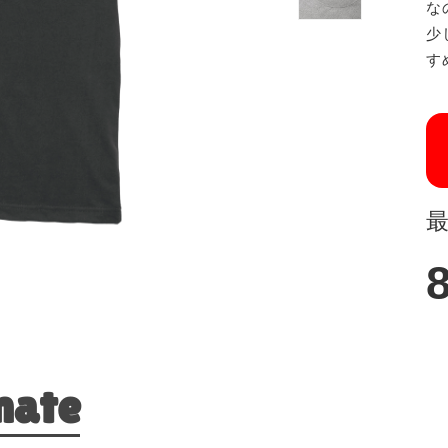
な
少
す
mate