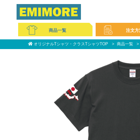
商品一覧
注文方
オリジナルTシャツ・クラスTシャツTOP
商品一覧
コットンTシャツ
ドライ・スポーツ
ポロシャツ
スウェット・パーカー
ブルゾン
パンツ
コットンバッグ
不織布
ミニタオル
マフラータオル
フェイスタオル
ビブス
キャップ
無地アイテム
イベントグッズ
ご注文の流れ
WEBサイトの注文方法
お支払い方法について
料金について
サービス特集
よくある質問