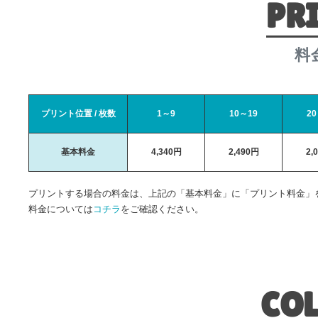
PR
料
プリント位置 / 枚数
1～9
10～19
20
基本料金
4,340円
2,490円
2,
プリントする場合の料金は、上記の「基本料金」に「プリント料金」
料金については
コチラ
をご確認ください。
CO