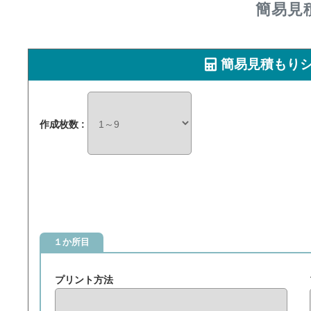
簡易見
簡易見積もり
作成枚数 :
１か所目
プリント方法