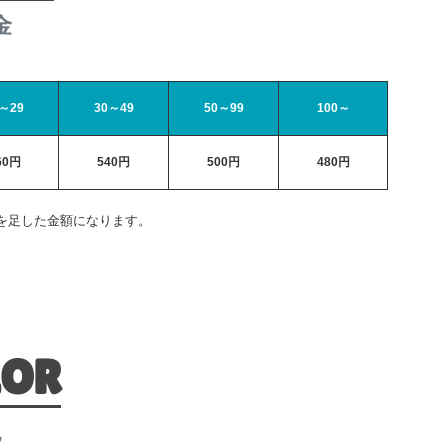
金
～29
30～49
50～99
100～
60円
540円
500円
480円
を足した金額になります。
LOR
色