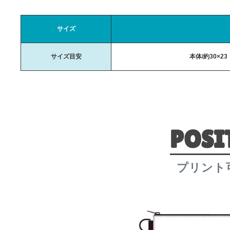
サイズ
サイズ目安
本体/約30×2
POSI
プリント