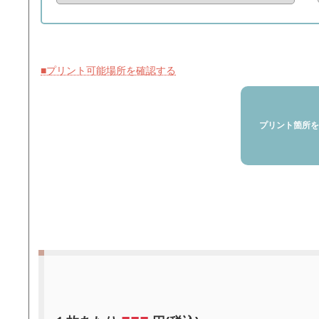
■プリント可能場所を確認する
プリント箇所
---