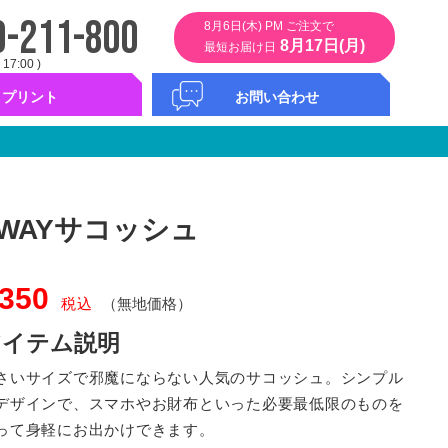
0-211-800
8月6日(木) PM ご注文で
8月17日(月)
最短お届け日
 17:00 )
プリント
お問い合わせ
ント
タムプリント
ント
バープリント
ンバー
お問い合わせフォーム
コンシェルサービス
カタログ無料請求
2WAYサコッシュ
350
税込
（無地価格）
アイテム説明
さいサイズで邪魔にならない人気のサコッシュ。シンプル
デザインで、スマホやお財布といった必要最低限のものを
って身軽にお出かけできます。