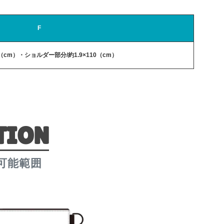
F
3（cm）・ショルダー部分/約1.9×110（cm）
TION
可能範囲