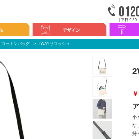
012
( 平日 9:30 -
法
デザイン
コットンバッグ
2WAYサコッシュ
デザイン集
書体一覧
カラフルプリ
カラフルカス
シンプルプリ
刺繍
ネーム・ナン
背ネーム・ナ
￥
小
な
持