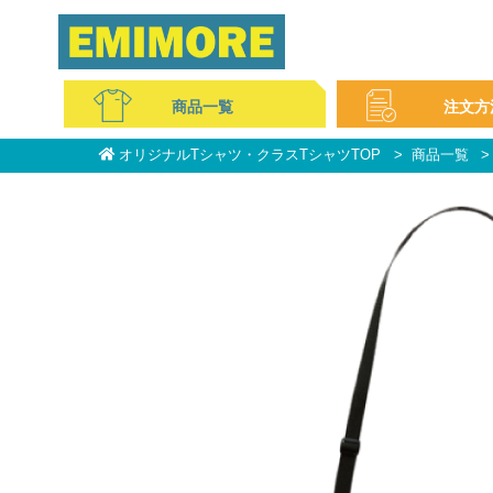
商品一覧
注文方
オリジナルTシャツ・クラスTシャツTOP
商品一覧
コットンTシャツ
ドライ・スポーツ
ポロシャツ
スウェット・パーカー
ブルゾン
パンツ
コットンバッグ
不織布
ミニタオル
マフラータオル
フェイスタオル
ビブス
キャップ
無地アイテム
イベントグッズ
ご注文の流れ
WEBサイトの注文方法
お支払い方法について
料金について
サービス特集
よくある質問