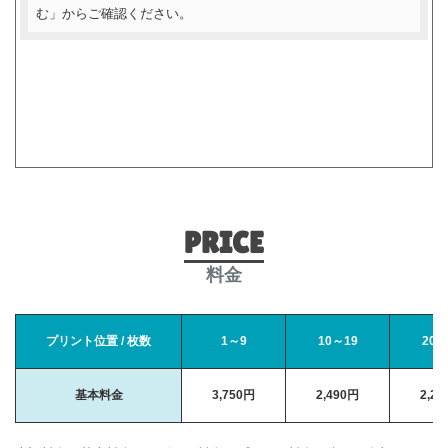
む」からご確認ください。
PRICE
料金
プリント位置 / 枚数
1～9
10～19
20～
基本料金
3,750円
2,490円
2,2