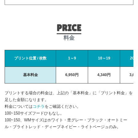
PRICE
料金
プリント位置 / 枚数
1～9
10～19
20～
基本料金
6,950円
4,340円
3,6
プリントする場合の料金は、上記の「基本料金」に「プリント料金」を
足した金額になります。
料金については
コチラ
をご確認ください。
100~150サイズフードひもなし。
100~150、WMサイズはホワイト・杢グレー・ブラック・オートミー
ル・ブライトレッド・ディープネイビー・ライトベージュのみ。