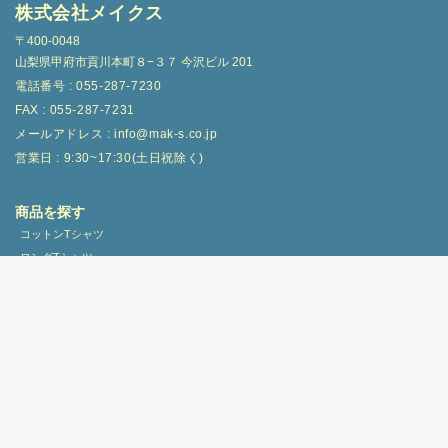
株式会社メイクス
〒400-0048
山梨県甲府市貢川本町８−３７ 今沢ビル 201
電話番号 : 055-287-7230
FAX : 055-287-7231
メールアドレス : info@mak-s.co.jp
営業日 : 9:30~17:30(土日祝除く)
商品を探す
コットンTシャツ
ロングTシャツ
ドライ・スポーツ
ポロシャツ
スウェット・パーカー
ブルゾン
パンツ
コットンバッグ
不織布
ミニタオル