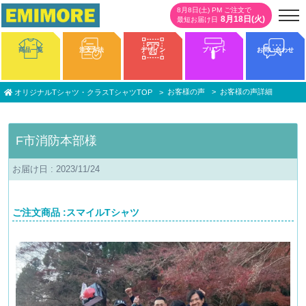
8月8日(土) PM ご注文で
8月18日(火)
最短お届け日
商品一覧
注文方法
デザイン
プリント
お問い合わせ
お客様の声
お客様の声詳細
オリジナルTシャツ・クラスTシャツTOP
F市消防本部様
お届け日 : 2023/11/24
ご注文商品 :スマイルTシャツ