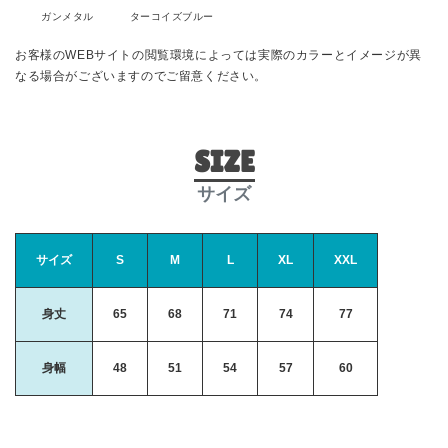
ガンメタル
ターコイズブルー
お客様のWEBサイトの閲覧環境によっては実際のカラーとイメージが異
なる場合がございますのでご留意ください。
SIZE
サイズ
サイズ
S
M
L
XL
XXL
身丈
65
68
71
74
77
身幅
48
51
54
57
60