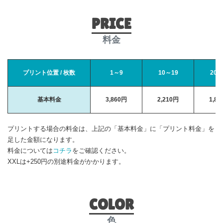
PRICE
料金
プリント位置 / 枚数
1～9
10～19
20～
基本料金
3,860円
2,210円
1,8
プリントする場合の料金は、上記の「基本料金」に「プリント料金」を
足した金額になります。
料金については
コチラ
をご確認ください。
XXLは+250円の別途料金がかかります。
COLOR
色