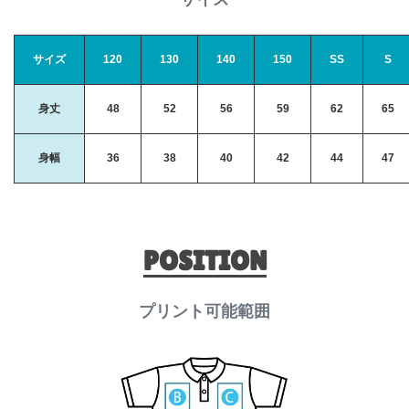
サイズ
120
130
140
150
SS
S
身丈
48
52
56
59
62
65
身幅
36
38
40
42
44
47
POSITION
プリント可能範囲