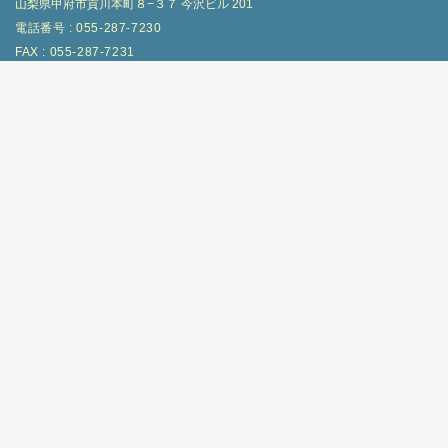
山梨県甲府市貢川本町８−３７ 今沢ビル 201
電話番号 : 055-287-7230
FAX : 055-287-7231
メールアドレス : info@mak-s.co.jp
営業日 : 9:30~17:30(土日祝除く)
商品を探す
コットンTシャツ
ロングTシャツ
ドライ・スポーツ
ポロシャツ
スウェット・パーカー
ブルゾン
パンツ
コットンバッグ
不織布
ミニタオル
マフラータオル
フェイスタオル