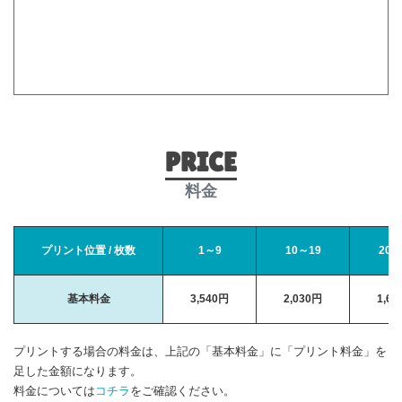
PRICE
料金
プリント位置 / 枚数
1～9
10～19
20～
基本料金
3,540円
2,030円
1,6
プリントする場合の料金は、上記の「基本料金」に「プリント料金」を
足した金額になります。
料金については
コチラ
をご確認ください。