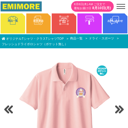
8月6日(木) AM ご注文で
8月10日(月)
最短お届け日
商品一覧
注文方法
デザイン
プリント
お問い合わせ
商品一覧
ドライ・スポーツ
オリジナルTシャツ・クラスTシャツTOP
フレッシュドライポロシャツ（ポケット無し）